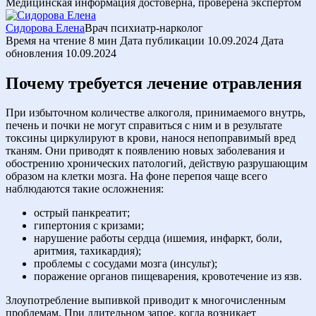
Медицинская информация достоверна, проверена экспертом
Сидорова Елена
Врач психиатр-нарколог
Время на чтение
8 мин
Дата публикации
10.09.2024
Дата
обновления
10.09.2024
Почему требуется лечение отравления
При избыточном количестве алкоголя, принимаемого внутрь,
печень и почки не могут справиться с ним и в результате
токсины циркулируют в крови, нанося непоправимый вред
тканям. Они приводят к появлению новых заболевания и
обострению хронических патологий, действую разрушающим
образом на клетки мозга. На фоне перепоя чаще всего
наблюдаются такие осложнения:
острый панкреатит;
гипертония с кризами;
нарушение работы сердца (ишемия, инфаркт, боли,
аритмия, тахикардия);
проблемы с сосудами мозга (инсульт);
поражение органов пищеварения, кровотечение из язв.
Злоупотребление выпивкой приводит к многочисленным
проблемам. При длительном запое, когда возникает