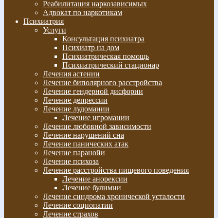
Реабилитация наркозависимых
Адвокат по наркотикам
Психиатрия
Услуги
Консультация психиатра
Психиатр на дом
Психиатрическая помощь
Психиатрический стационар
Лечения астении
Лечение биполярного расстройства
Лечение гендерной дисфории
Лечение депрессии
Лечение лудомании
Лечение игромании
Лечение любовной зависимости
Лечение нарушений сна
Лечение панических атак
Лечение паранойи
Лечение психоза
Лечение расстройства пищевого поведения
Лечение анорексии
Лечение булимии
Лечение синдрома хронической усталости
Лечение социопатии
Лечение страхов