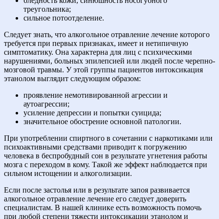
бледность кожи, синюшность носогубного
треугольника;
сильное потоотделение.
Следует знать, что алкогольное отравление лечение которого
требуется при первых признаках, имеет и нетипичную
симптоматику. Она характерна для лиц с психическими
нарушениями, больных эпилепсией или людей после черепно-
мозговой травмы. У этой группы пациентов интоксикация
этанолом выглядит следующим образом:
проявление немотивированной агрессии и
аутоагрессии;
усиление депрессии и попытки суицида;
значительное обострение основной патологии.
При употреблении спиртного в сочетании с наркотиками или
психоактивными средствами приводит к погружению
человека в беспробудный сон в результате угнетения работы
мозга с переходом в кому. Такой же эффект наблюдается при
сильном истощении и алкоголизации.
Если после застолья или в результате запоя развивается
алкогольное отравление лечение его следует доверить
специалистам. В нашей клинике есть возможность помочь
при любой степени тяжести интоксикации этанолом и