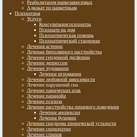
Реабилитация наркозависимых
Адвокат по наркотикам
Психиатрия
Услуги
Консультация психиатра
Психиатр на дом
Психиатрическая помощь
Психиатрический стационар
Лечения астении
Лечение биполярного расстройства
Лечение гендерной дисфории
Лечение депрессии
Лечение лудомании
Лечение игромании
Лечение любовной зависимости
Лечение нарушений сна
Лечение панических атак
Лечение паранойи
Лечение психоза
Лечение расстройства пищевого поведения
Лечение анорексии
Лечение булимии
Лечение синдрома хронической усталости
Лечение социопатии
Лечение страхов