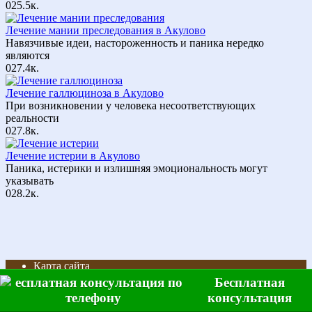
0
25.5к.
Лечение мании преследования в Акулово
Навязчивые идеи, настороженность и паника нередко
являются
0
27.4к.
Лечение галлюциноза в Акулово
При возникновении у человека несоответствующих
реальности
0
27.8к.
Лечение истерии в Акулово
Паника, истерики и излишняя эмоциональность могут
указывать
0
28.2к.
Карта сайта
Наши филиалы
Бесплатная
консультация
© 2026 Клиника наркологии и психиатрии "Рука помощи"