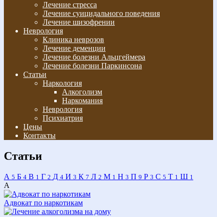
Лечение стресса
Лечение суицидального поведения
Лечение шизофрении
Неврология
Клиника неврозов
Лечение деменции
Лечение болезни Альцгеймера
Лечение болезни Паркинсона
Статьи
Наркология
Алкоголизм
Наркомания
Неврология
Психиатрия
Цены
Контакты
Статьи
А
Б
В
Г
Д
И
К
Л
М
Н
П
Р
С
Т
Ш
5
4
1
2
4
3
7
2
1
3
9
3
5
1
1
А
Адвокат по наркотикам