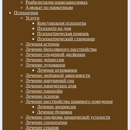
Реабилитация наркозависимых
Адвокат по наркотикам
Психиатрия
Услуги
Консультация психиатра
Психиатр на дом
Психиатрическая помощь
Психиатрический стационар
Лечения астении
Лечение биполярного расстройства
Лечение гендерной дисфории
Лечение депрессии
Лечение лудомании
Лечение игромании
Лечение любовной зависимости
Лечение нарушений сна
Лечение панических атак
Лечение паранойи
Лечение психоза
Лечение расстройства пищевого поведения
Лечение анорексии
Лечение булимии
Лечение синдрома хронической усталости
Лечение социопатии
Лечение страхов