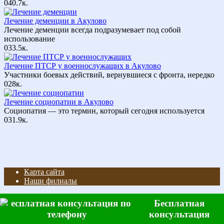
0
40.7к.
Лечение деменции в Акулово
Лечение деменции всегда подразумевает под собой
использование
0
33.5к.
Лечение ПТСР у военнослужащих в Акулово
Участники боевых действий, вернувшиеся с фронта, нередко
0
28к.
Лечение социопатии в Акулово
Социопатия — это термин, который сегодня используется
0
31.9к.
Карта сайта
Наши филиалы
© 2026 Клиника наркологии и психиатрии "Рука помощи"
Бесплатная
консультация
Позвонить
FAQ
Отзывы
Статьи