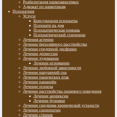
Реабилитация наркозависимых
Адвокат по наркотикам
Психиатрия
Услуги
Консультация психиатра
Психиатр на дом
Психиатрическая помощь
Психиатрический стационар
Лечения астении
Лечение биполярного расстройства
Лечение гендерной дисфории
Лечение депрессии
Лечение лудомании
Лечение игромании
Лечение любовной зависимости
Лечение нарушений сна
Лечение панических атак
Лечение паранойи
Лечение психоза
Лечение расстройства пищевого поведения
Лечение анорексии
Лечение булимии
Лечение синдрома хронической усталости
Лечение социопатии
Лечение страхов